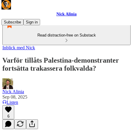
Nick Alinia
Subscribe
Sign in
Read distraction-free on Substack
Inblick med Nick
Varför tillåts Palestina-demonstranter
fortsätta trakassera folkvalda?
Nick Alinia
Sep 08, 2025
Listen
6