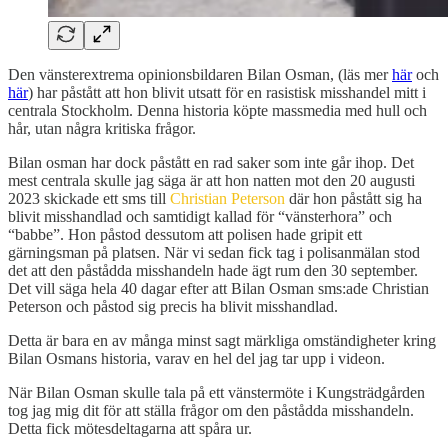
Den vänsterextrema opinionsbildaren Bilan Osman, (läs mer
här
och
här
) har påstått att hon blivit utsatt för en rasistisk misshandel mitt i
centrala Stockholm. Denna historia köpte massmedia med hull och
hår, utan några kritiska frågor.
Bilan osman har dock påstått en rad saker som inte går ihop. Det
mest centrala skulle jag säga är att hon natten mot den 20 augusti
2023 skickade ett sms till
Christian Peterson
där hon påstått sig ha
blivit misshandlad och samtidigt kallad för “vänsterhora” och
“babbe”. Hon påstod dessutom att polisen hade gripit ett
gärningsman på platsen. När vi sedan fick tag i polisanmälan stod
det att den påstådda misshandeln hade ägt rum den 30 september.
Det vill säga hela 40 dagar efter att Bilan Osman sms:ade Christian
Peterson och påstod sig precis ha blivit misshandlad.
Detta är bara en av många minst sagt märkliga omständigheter kring
Bilan Osmans historia, varav en hel del jag tar upp i videon.
När Bilan Osman skulle tala på ett vänstermöte i Kungsträdgården
tog jag mig dit för att ställa frågor om den påstådda misshandeln.
Detta fick mötesdeltagarna att spåra ur.