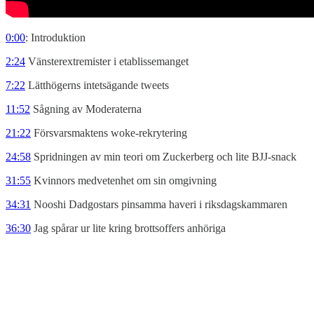
0:00
: Introduktion
2:24
Vänsterextremister i etablissemanget
7:22
Lätthögerns intetsägande tweets
11:52
Sågning av Moderaterna
21:22
Försvarsmaktens woke-rekrytering
24:58
Spridningen av min teori om Zuckerberg och lite BJJ-snack
31:55
Kvinnors medvetenhet om sin omgivning
34:31
Nooshi Dadgostars pinsamma haveri i riksdagskammaren
36:30
Jag spårar ur lite kring brottsoffers anhöriga