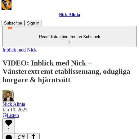
Nick Alinia
Subscribe
Sign in
Read distraction-free on Substack
Inblick med Nick
VIDEO: Inblick med Nick –
Vänsterextremt etablissemang, odugliga
borgare & hjärntvätt
Nick Alinia
Jan 19, 2025
Listen
1