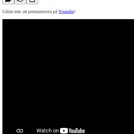
Glöm inte att prenumerera på
Youtube
!