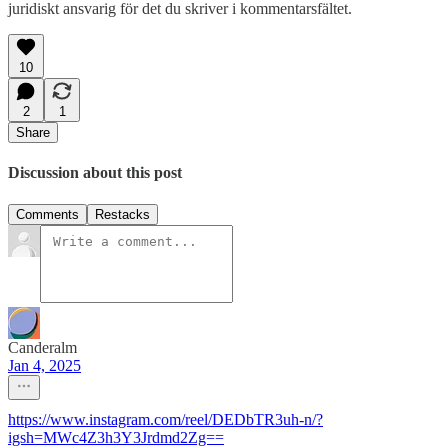
juridiskt ansvarig för det du skriver i kommentarsfältet.
10
2
1
Share
Discussion about this post
Comments
Restacks
Canderalm
Jan 4, 2025
https://www.instagram.com/reel/DEDbTR3uh-n/?
igsh=MWc4Z3h3Y3Jrdmd2Zg==