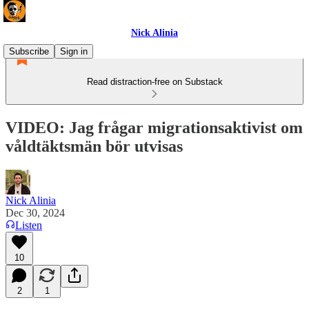
Nick Alinia
Subscribe
Sign in
Read distraction-free on Substack
VIDEO: Jag frågar migrationsaktivist om
våldtäktsmän bör utvisas
Nick Alinia
Dec 30, 2024
Listen
10
2
1