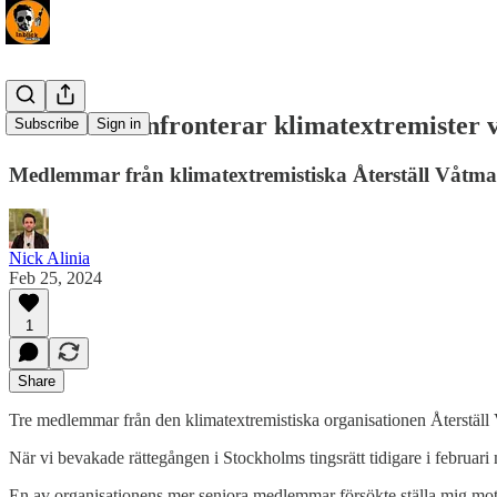
VIDEO: Konfronterar klimatextremister vi
Subscribe
Sign in
Medlemmar från klimatextremistiska Återställ Våtmark
Nick Alinia
Feb 25, 2024
1
Share
Tre medlemmar från den klimatextremistiska organisationen Återställ Vå
När vi bevakade rättegången i Stockholms tingsrätt tidigare i februari
En av organisationens mer seniora medlemmar försökte ställa mig mot