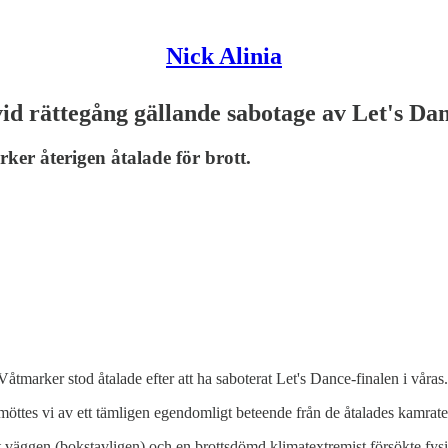
Nick Alinia
d rättegång gällande sabotage av Let's Dan
er återigen åtalade för brott.
tmarker stod åtalade efter att ha saboterat Let's Dance-finalen i våras.
 möttes vi av ett tämligen egendomligt beteende från de åtalades kamrate
 väggen (bokstavligen) och en brottsdömd klimatextremist försökte fys