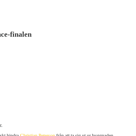
ce-finalen
r.
iskt hindra
Christian Peterson
från att ta sig ut ur byggnaden.