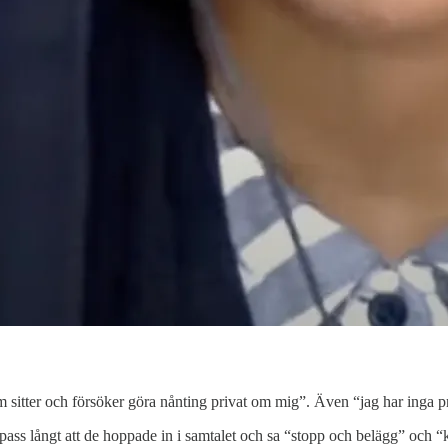
 sitter och försöker göra nånting privat om mig”. Även “jag har inga p
pass långt att de hoppade in i samtalet och sa “stopp och belägg” och “