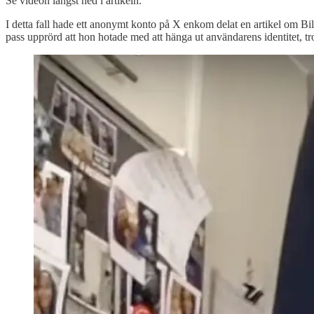
Se videon längst ned i artikeln.
I detta fall hade ett anonymt konto på X enkom delat en artikel om Bila
pass upprörd att hon hotade med att hänga ut användarens identitet, tro