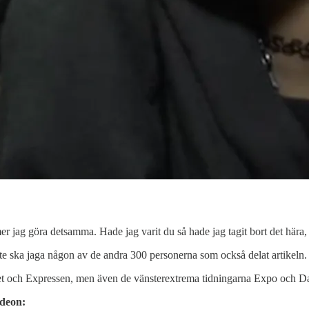
mmer jag göra detsamma. Hade jag varit du så hade jag tagit bort det hä
ka jaga någon av de andra 300 personerna som också delat artikeln. B
et och Expressen, men även de vänsterextrema tidningarna Expo och 
ideon: