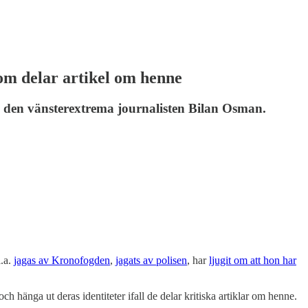
om delar artikel om henne
g den vänsterextrema journalisten Bilan Osman.
l.a.
jagas av Kronofogden
,
jagats av polisen
, har
ljugit om att hon har
hänga ut deras identiteter ifall de delar kritiska artiklar om henne.