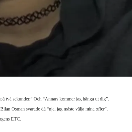
ra, på två sekunder.” Och “Annars kommer jag hänga ut dig”.
ilan Osman svarade då “nja, jag måste välja mina offer”.
Dagens ETC.