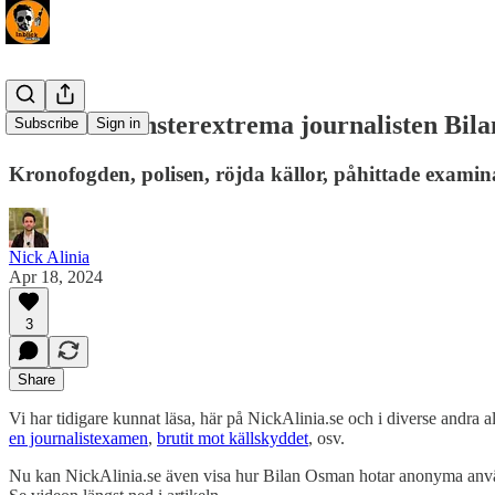
VIDEO: Vänsterextrema journalisten Bilan
Subscribe
Sign in
Kronofogden, polisen, röjda källor, påhittade examin
Nick Alinia
Apr 18, 2024
3
Share
Vi har tidigare kunnat läsa, här på NickAlinia.se och i diverse andra
en journalistexamen
,
brutit mot källskyddet
, osv.
Nu kan NickAlinia.se även visa hur Bilan Osman hotar anonyma användar