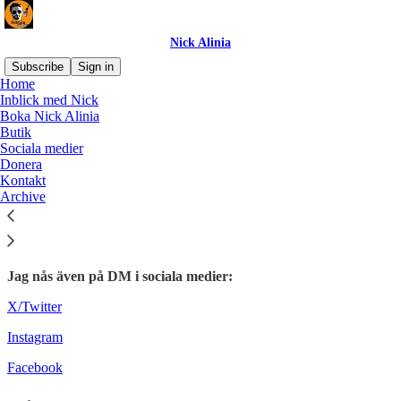
Nick Alinia
Subscribe
Sign in
Home
Inblick med Nick
Kontakt
Boka Nick Alinia
Butik
Sociala medier
Donera
Kontakt
Archive
Vill du kontakta mig för samarbeten, har synpunkter eller
övriga frågor?
E-post: nick@alinia.se
Jag nås även på DM i sociala medier:
X/Twitter
Instagram
Facebook