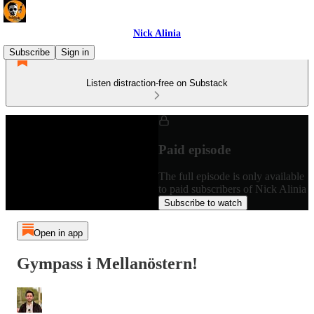
Nick Alinia
Subscribe
Sign in
Listen distraction-free on Substack
Paid episode
The full episode is only available
to paid subscribers of Nick Alinia
Subscribe to watch
Open in app
Gympass i Mellanöstern!