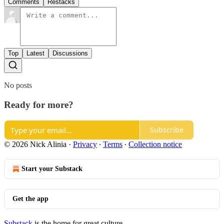
Comments
Restacks
Top
Latest
Discussions
No posts
Ready for more?
Subscribe
© 2026 Nick Alinia
·
Privacy
∙
Terms
∙
Collection notice
Start your Substack
Get the app
Substack
is the home for great culture