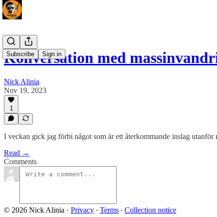
Konversation med massinvandr
Subscribe
Sign in
Nick Alinia
Nov 19, 2023
1
I veckan gick jag förbi något som är ett återkommande inslag utanför
Read →
Comments
© 2026 Nick Alinia
·
Privacy
∙
Terms
∙
Collection notice