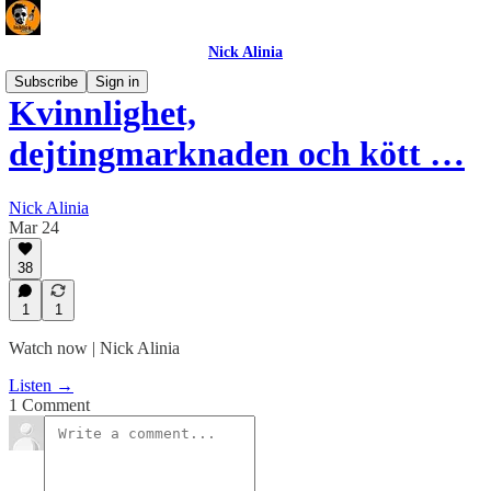
Nick Alinia
Subscribe
Sign in
Kvinnlighet,
dejtingmarknaden och kött …
Nick Alinia
Mar 24
38
1
1
Watch now | Nick Alinia
Listen →
1 Comment