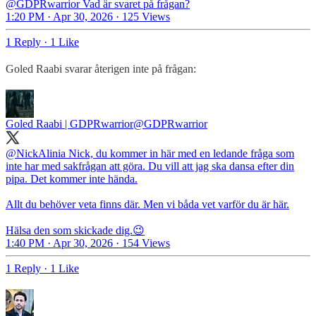
@GDPRwarrior
Vad är svaret på frågan?
1:20 PM · Apr 30, 2026
·
125 Views
1 Reply
·
1 Like
Goled Raabi svarar återigen inte på frågan:
Goled Raabi | GDPRwarrior
@GDPRwarrior
@NickAlinia
Nick, du kommer in här med en ledande fråga som
inte har med sakfrågan att göra. Du vill att jag ska dansa efter din
pipa. Det kommer inte hända.
Allt du behöver veta finns där. Men vi båda vet varför du är här.
Hälsa den som skickade dig.😉
1:40 PM · Apr 30, 2026
·
154 Views
1 Reply
·
1 Like