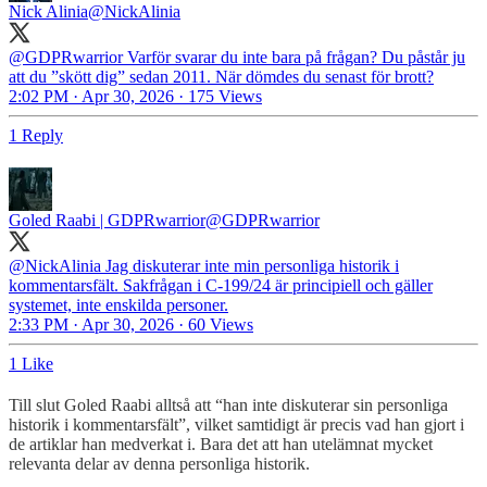
Nick Alinia
@NickAlinia
@GDPRwarrior
Varför svarar du inte bara på frågan? Du påstår ju
att du ”skött dig” sedan 2011. När dömdes du senast för brott?
2:02 PM · Apr 30, 2026
·
175 Views
1 Reply
Goled Raabi | GDPRwarrior
@GDPRwarrior
@NickAlinia
Jag diskuterar inte min personliga historik i
kommentarsfält. Sakfrågan i C-199/24 är principiell och gäller
systemet, inte enskilda personer.
2:33 PM · Apr 30, 2026
·
60 Views
1 Like
Till slut Goled Raabi alltså att “han inte diskuterar sin personliga
historik i kommentarsfält”, vilket samtidigt är precis vad han gjort i
de artiklar han medverkat i. Bara det att han utelämnat mycket
relevanta delar av denna personliga historik.