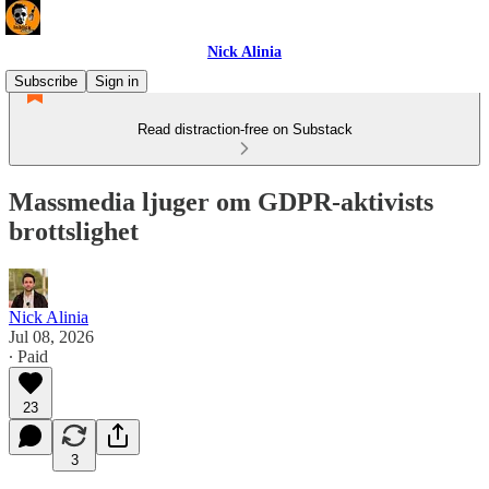
Nick Alinia
Subscribe
Sign in
Read distraction-free on Substack
Massmedia ljuger om GDPR-aktivists
brottslighet
Nick Alinia
Jul 08, 2026
∙ Paid
23
3