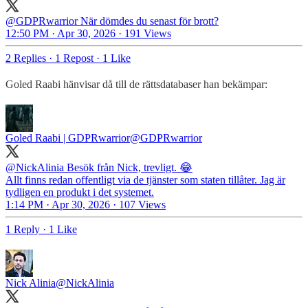
@GDPRwarrior
När dömdes du senast för brott?
12:50 PM · Apr 30, 2026
·
191 Views
2 Replies
·
1 Repost
·
1 Like
Goled Raabi hänvisar då till de rättsdatabaser han bekämpar:
Goled Raabi | GDPRwarrior
@GDPRwarrior
@NickAlinia
Besök från Nick, trevligt. 😂
Allt finns redan offentligt via de tjänster som staten tillåter. Jag är
tydligen en produkt i det systemet.
1:14 PM · Apr 30, 2026
·
107 Views
1 Reply
·
1 Like
Nick Alinia
@NickAlinia