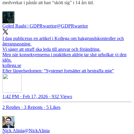
medverkar i påstår att han “skött sig” i 14 års tid.
Goled Raabi | GDPRwarrior
@GDPRwarrior
I dag publiceras en artikel i Kollega om bakgrundskontroller och
återanpassning.
Vi säger att straff ska leda till ansvar och förändring.
Men när konsekvenserna i praktiken aldrig tar slut urholkar vi den
kollega.se
Efter fängelsedomen: ”Systemet fortsätter att bestraffa mig”
1:42 PM · Feb 17, 2026
·
932 Views
2 Replies
·
3 Reposts
·
5 Likes
Nick Alinia
@NickAlinia