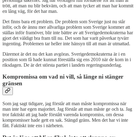
personliga säkerhet. Jag har verkligen full förståelse för att man är
trött, att man nu blir bekväm, och att man tycker att man har kommit
en lång väg, för det har man.
Det finns bara ett problem. De problem som Sverige just nu står
inför, och de ännu mer allvarliga problem som Sverige kommer att
ställas inför framöver, blir inte bättre av att Sverigedemokraterna har
gjort det väldigt bra fram till nu. Det som har varit påverkar tyvärr
ingenting. Problemen tar heller inte hänsyn till att man är utmattad.
Däremot är det nu det kan avgöras. Sverigedemokraterna är i en
position som få hade kunnat föreställa sig ens 2010 när de kom in i
riksdagen. De är det största partiet i landets regeringsunderlag.
Kompromissa om vad ni vill, så länge ni stänger
gränsen
Som jag sagt tidigare, jag förstår att man måste kompromissa när
man inte har egen majoritet. Jag förstår att man måste ge och ta. Jag
tror faktiskt att jag hade förstått varenda kompromiss, om dessa
kompromisser hade gett en sak. Stängd gräns. Men det har vi inte
fått. Faktiskt inte ens i närheten.