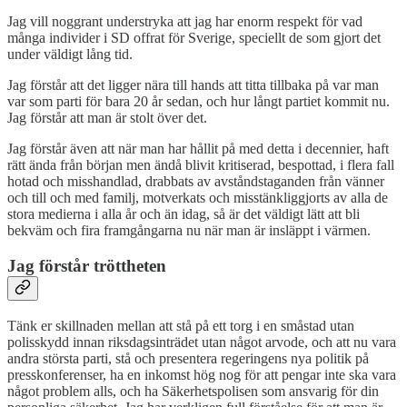
Jag vill noggrant understryka att jag har enorm respekt för vad
många individer i SD offrat för Sverige, speciellt de som gjort det
under väldigt lång tid.
Jag förstår att det ligger nära till hands att titta tillbaka på var man
var som parti för bara 20 år sedan, och hur långt partiet kommit nu.
Jag förstår att man är stolt över det.
Jag förstår även att när man har hållit på med detta i decennier, haft
rätt ända från början men ändå blivit kritiserad, bespottad, i flera fall
hotad och misshandlad, drabbats av avståndstaganden från vänner
och till och med familj, motverkats och misstänkliggjorts av alla de
stora medierna i alla år och än idag, så är det väldigt lätt att bli
bekväm och fira framgångarna nu när man är insläppt i värmen.
Jag förstår tröttheten
Tänk er skillnaden mellan att stå på ett torg i en småstad utan
polisskydd innan riksdagsinträdet utan något arvode, och att nu vara
andra största parti, stå och presentera regeringens nya politik på
presskonferenser, ha en inkomst hög nog för att pengar inte ska vara
något problem alls, och ha Säkerhetspolisen som ansvarig för din