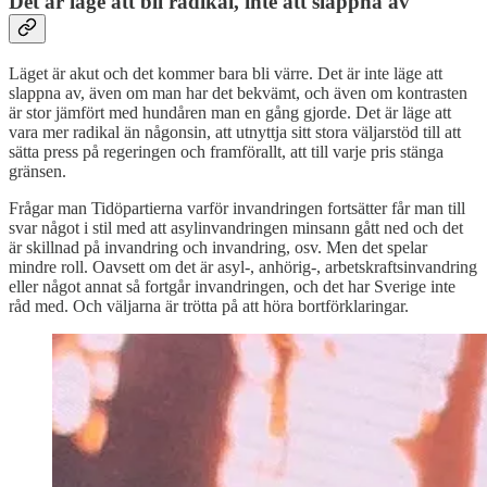
Det är läge att bli radikal, inte att slappna av
Läget är akut och det kommer bara bli värre. Det är inte läge att
slappna av, även om man har det bekvämt, och även om kontrasten
är stor jämfört med hundåren man en gång gjorde. Det är läge att
vara mer radikal än någonsin, att utnyttja sitt stora väljarstöd till att
sätta press på regeringen och framförallt, att till varje pris stänga
gränsen.
Frågar man Tidöpartierna varför invandringen fortsätter får man till
svar något i stil med att asylinvandringen minsann gått ned och det
är skillnad på invandring och invandring, osv. Men det spelar
mindre roll. Oavsett om det är asyl-, anhörig-, arbetskraftsinvandring
eller något annat så fortgår invandringen, och det har Sverige inte
råd med. Och väljarna är trötta på att höra bortförklaringar.