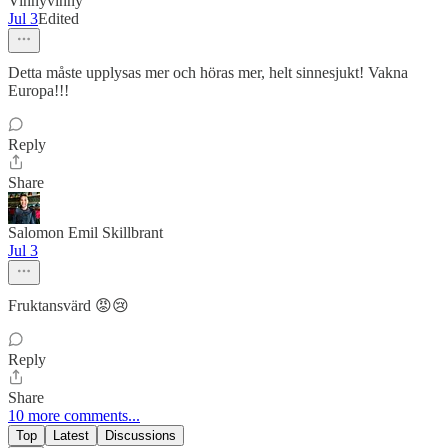
Vinnyvinny
Jul 3
Edited
Detta måste upplysas mer och höras mer, helt sinnesjukt! Vakna
Europa!!!
Reply
Share
Salomon Emil Skillbrant
Jul 3
Fruktansvärd 😡😢
Reply
Share
10 more comments...
Top
Latest
Discussions