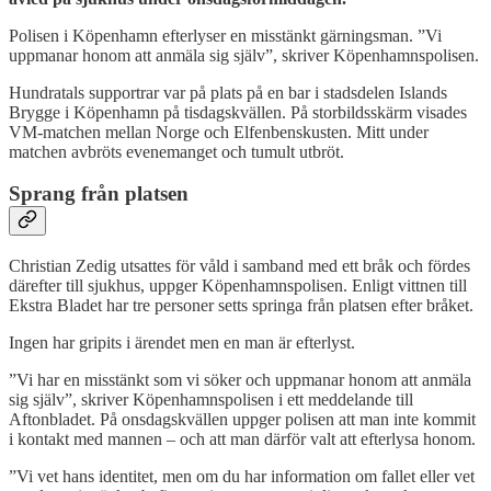
Polisen i Köpenhamn efterlyser en misstänkt gärningsman. ”Vi
uppmanar honom att anmäla sig själv”, skriver Köpenhamnspolisen.
Hundratals supportrar var på plats på en bar i stadsdelen Islands
Brygge i Köpenhamn på tisdagskvällen. På storbildsskärm visades
VM-matchen mellan Norge och Elfenbenskusten. Mitt under
matchen avbröts evenemanget och tumult utbröt.
Sprang från platsen
Christian Zedig utsattes för våld i samband med ett bråk och fördes
därefter till sjukhus, uppger Köpenhamnspolisen. Enligt vittnen till
Ekstra Bladet har tre personer setts springa från platsen efter bråket.
Ingen har gripits i ärendet men en man är efterlyst.
”Vi har en misstänkt som vi söker och uppmanar honom att anmäla
sig själv”, skriver Köpenhamnspolisen i ett meddelande till
Aftonbladet. På onsdagskvällen uppger polisen att man inte kommit
i kontakt med mannen – och att man därför valt att efterlysa honom.
”Vi vet hans identitet, men om du har information om fallet eller vet