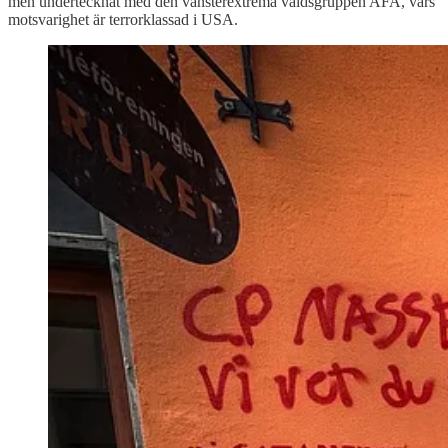
men undertecknat med den vänsterextrema våldsgruppen AFA, vars
motsvarighet är terrorklassad i USA.