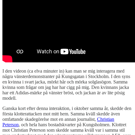
I den videon (ca elva minuter in) kan man se mig interagera med
några vänsterdemonstranter på Kungsgatan i Stockholm. I den syns
en kvinna i svart jacka, mörkt hår och mörka solglasögon. Samma
kvinna som frågar om jag har har cigg på mig. Den kvinnans jacka
har ett Adidas-märke på vänster bröst, och jackan är av lite pösig
modell.
Ganska kort efter denna interaktion, i oktober samma år, skedde den
första klotterattacken mot mitt hem. Samma kväll skedde även
omfattande skadegörelse mot en annan journalist,
Christian
Peterson
, och hela hans bostadskvarter på Kungsholmen. Klottret
mot Christian Peterson som skedde samma kväll var i samma stil