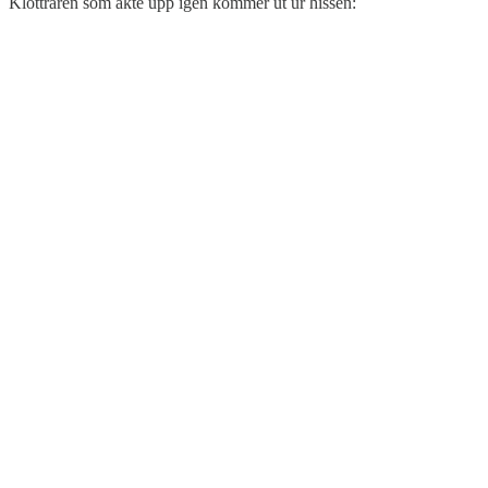
Klottraren som åkte upp igen kommer ut ur hissen: