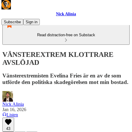
Nick Alinia
Subscribe
Sign in
Read distraction-free on Substack
VÄNSTEREXTREM KLOTTRARE
AVSLÖJAD
Vänsterextremisten Evelina Fries är en av de som
utförde den politiska skadegörelsen mot min bostad.
Nick Alinia
Jan 16, 2026
Listen
43