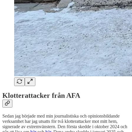
Klotterattacker från AFA
Sedan jag började med min journalistiska och opinionsbildande
verksamhet har jag utsatts för två klotterattacker mot mitt hem,
signerade av extremvänstern. Den första skedde i oktober 2024 och
går att läsa om
här
och
här
. Dena andra skedde i januari 2025 och