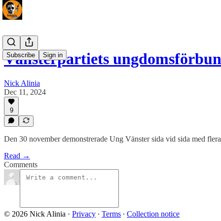
Vänsterpartiets ungdomsförbu
Subscribe
Sign in
Nick Alinia
Dec 11, 2024
9
Den 30 november demonstrerade Ung Vänster sida vid sida med flera 
Read →
Comments
© 2026 Nick Alinia
·
Privacy
∙
Terms
∙
Collection notice