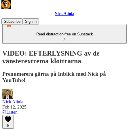
Nick Alinia
Subscribe
Sign in
Read distraction-free on Substack
VIDEO: EFTERLYSNING av de
vänsterextrema klottrarna
Prenumerera gärna på Inblick med Nick på
YouTube!
Nick Alinia
Feb 12, 2025
Listen
5