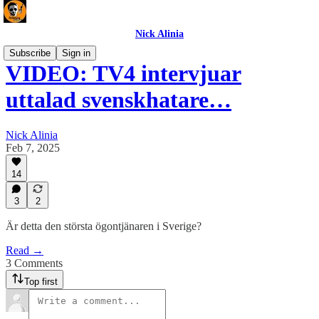
Nick Alinia
Subscribe
Sign in
VIDEO: TV4 intervjuar
uttalad svenskhatare…
Nick Alinia
Feb 7, 2025
14
3
2
Är detta den största ögontjänaren i Sverige?
Read →
3 Comments
Top first