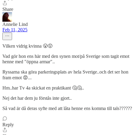
Share
Annelie Lind
Feb 11, 2025
Vilken vidrig kvinna 😤😡
Vad gör hon ens här med den synen mot/på Sverige som tagit emot
henne med "öppna armar"..
Ryssarna ska göra parkeringsplats av hela Sverige..och det ser hon
fram emot 😡...
Hm..har Tv 4a skickat en praktikant 🤔🤔..
Nej det har dem ju förstås inte gjort..
Så vad är då deras syfte med att låta henne ens komma till tals??????
Reply