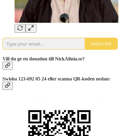
Subscribe
Vill du ge en donation till NickAlinia.se?
Swisha 123-692 05 24 eller scanna QR-koden nedan: