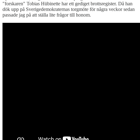
"forskaren" Tobias Hübinette har ett gediget brottsregister. Då han
dök upp på Sverigedemokraternas torgmöte för några veckor sedan
passade jag på att ställa lite frågor till honom.